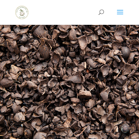
Kontak
Kami
Kami siap melayani dan membantu
dengan senang hati atas
pertanyaan, permintaan serta
pengaduan Anda terkait kebutuhan
produk cangkang sawit dan
layanan.